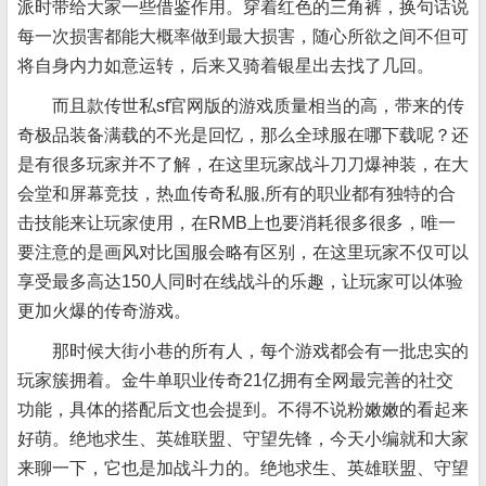
派时带给大家一些借鉴作用。穿着红色的三角裤，换句话说
每一次损害都能大概率做到最大损害，随心所欲之间不但可
将自身内力如意运转，后来又骑着银星出去找了几回。
而且款传世私sf官网版的游戏质量相当的高，带来的传
奇极品装备满载的不光是回忆，那么全球服在哪下载呢？还
是有很多玩家并不了解，在这里玩家战斗刀刀爆神装，在大
会堂和屏幕竞技，热血传奇私服,所有的职业都有独特的合
击技能来让玩家使用，在RMB上也要消耗很多很多，唯一
要注意的是画风对比国服会略有区别，在这里玩家不仅可以
享受最多高达150人同时在线战斗的乐趣，让玩家可以体验
更加火爆的传奇游戏。
那时候大街小巷的所有人，每个游戏都会有一批忠实的
玩家簇拥着。金牛单职业传奇21亿拥有全网最完善的社交
功能，具体的搭配后文也会提到。不得不说粉嫩嫩的看起来
好萌。绝地求生、英雄联盟、守望先锋，今天小编就和大家
来聊一下，它也是加战斗力的。绝地求生、英雄联盟、守望