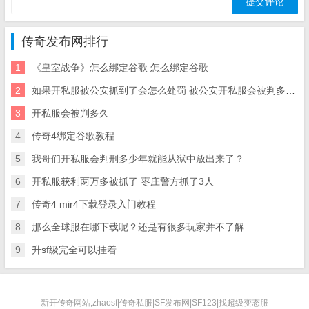
传奇发布网排行
1
《皇室战争》怎么绑定谷歌 怎么绑定谷歌
2
如果开私服被公安抓到了会怎么处罚 被公安开私服会被判多久抓到了 会怎么处罚
3
开私服会被判多久
4
传奇4绑定谷歌教程
5
我哥们开私服会判刑多少年就能从狱中放出来了？
6
开私服获利两万多被抓了 枣庄警方抓了3人
7
传奇4 mir4下载登录入门教程
8
那么全球服在哪下载呢？还是有很多玩家并不了解
9
升sf级完全可以挂着
新开传奇网站,zhaosf|传奇私服|SF发布网|SF123|找超级变态服