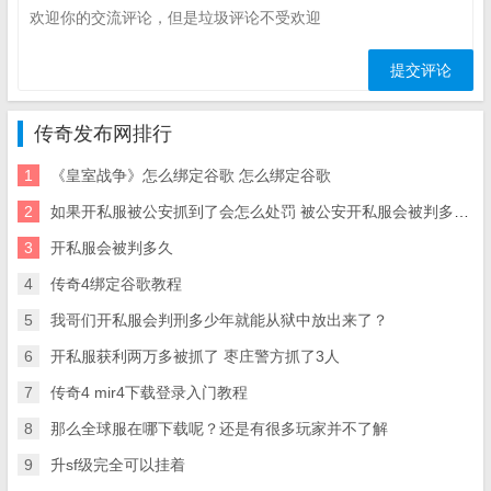
传奇发布网排行
1
《皇室战争》怎么绑定谷歌 怎么绑定谷歌
2
如果开私服被公安抓到了会怎么处罚 被公安开私服会被判多久抓到了 会怎么处罚
3
开私服会被判多久
4
传奇4绑定谷歌教程
5
我哥们开私服会判刑多少年就能从狱中放出来了？
6
开私服获利两万多被抓了 枣庄警方抓了3人
7
传奇4 mir4下载登录入门教程
8
那么全球服在哪下载呢？还是有很多玩家并不了解
9
升sf级完全可以挂着