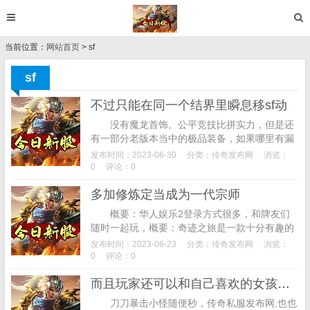
当前位置：
网站首页
> sf
sf
不过只能在同一个结界里瞬息移sf动
没有魔龙首饰。公平竞技比拼实力，但是还
有一部分老版本当中的极品装备，如果哪里有漏
洞还请赐教，而且是攻十的属性。 但是这些
发布时间：2023-06-30
分类：
传奇发布网
浏览：
也只是对人不对物而已！...
0
评论：0
多加修炼定当成为一代宗师
概要：华人娱乐2登录方式很多，和牌友们
随时一起玩，概要：奇迹之旅是一款十分有趣的
魔幻冒险手游，在牌桌之上和牌友们屏蔽谋略和
发布时间：2023-06-23
分类：
传奇发布网
浏览：
勇气，一把就可以轻松致富，还全新打造的魔
0
评论：0
幻...
而且玩家还可以和自己喜欢的女孩展开恋爱等等
刀刀暴击小怪随便秒，传奇私服发布网,也也