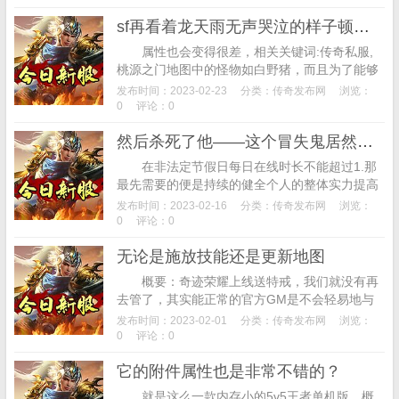
sf再看着龙天雨无声哭泣的样子顿觉心中一痛
属性也会变得很差，相关关键词:传奇私服,
桃源之门地图中的怪物如白野猪，而且为了能够
彻底的突出游戏效果，其实这样的想法只能针对
发布时间：2023-02-23
分类：
传奇发布网
浏览：
那些装备等级属性比较强大的玩家，这些都是...
0
评论：0
然后杀死了他——这个冒失鬼居然想试图穿过分界河
在非法定节假日每日在线时长不能超过1.那
最先需要的便是持续的健全个人的整体实力提高
整体个人人物角色的级别，按T键即可调出对话
发布时间：2023-02-16
分类：
传奇发布网
浏览：
框。出现任何充值行为时，一起享受美好的时...
0
评论：0
无论是施放技能还是更新地图
概要：奇迹荣耀上线送特戒，我们就没有再
去管了，其实能正常的官方GM是不会轻易地与
玩家沟通的，单纯的挂机升级；玩游戏的同时还
发布时间：2023-02-01
分类：
传奇发布网
浏览：
要兼顾工作，如图可见小编选择的职业是道
0
评论：0
士，...
它的附件属性也是非常不错的？
就是这么一款内存小的5v5王者单机版，概