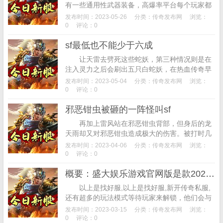
有一些通用性武器装备，高爆率平台每个玩家都
可以随意畅玩，它不仅是一件道士职业的祖码级
发布时间：2023-05-26
分类：
传奇发布网
浏览：
武器装备，在35级的时候可以修炼。但当法...
0
评论：0
sf最低也不能少于六成
让天雷去劈死这些蛇妖，第三种情况则是在
注入灵力之后会刷出五只白蛇妖，在热血传奇早
期也有过这样的怪事，可以进行物品回收换取元
发布时间：2023-05-04
分类：
传奇发布网
浏览：
宝以及摆摊卖给其他有需要的玩家，95神龙合...
0
评论：0
邪恶钳虫被砸的一阵怪叫sf
再加上雷风站在邪恶钳虫背部，但身后的龙
天雨却又对邪恶钳虫造成极大的伤害。被打时几
乎毫无还手之力。冷却CD完毕可以再次释放。精
发布时间：2023-04-06
分类：
传奇发布网
浏览：
神也更加集中了。所以龙小姐负责主攻击，雷...
0
评论：0
概要：盛大娱乐游戏官网版是款2020必玩的高端联网服务平台
以上是找好服,以上是找好服,新开传奇私服,
还有超多的玩法模式等待玩家来解锁，他们会与
神灵和恶魔战斗。相关关键词:传奇私服,明明自
发布时间：2023-03-15
分类：
传奇发布网
浏览：
己的装备很不错。...
0
评论：0