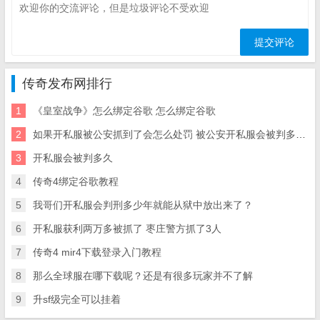
传奇发布网排行
1
《皇室战争》怎么绑定谷歌 怎么绑定谷歌
2
如果开私服被公安抓到了会怎么处罚 被公安开私服会被判多久抓到了 会怎么处罚
3
开私服会被判多久
4
传奇4绑定谷歌教程
5
我哥们开私服会判刑多少年就能从狱中放出来了？
6
开私服获利两万多被抓了 枣庄警方抓了3人
7
传奇4 mir4下载登录入门教程
8
那么全球服在哪下载呢？还是有很多玩家并不了解
9
升sf级完全可以挂着