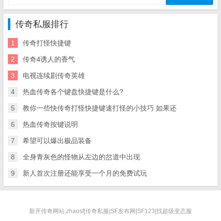
传奇私服排行
1
传奇打怪快捷键
2
传奇4诱人的香气
3
电视连续剧传奇英雄
4
热血传奇各个键盘快捷键是什么?
5
教你一些快传奇打怪快捷键速打怪的小技巧 如果还
6
热血传奇按键说明
7
希望可以爆出极品装备
8
全身青灰色的怪物从左边的岔道中出现
9
新人首次注册还能享受一个月的免费试玩
新开传奇网站,zhaosf|传奇私服|SF发布网|SF123|找超级变态服