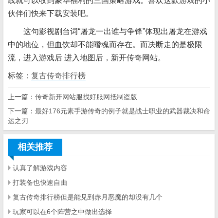
线就可以收到豪华福利的三国策略游戏。喜欢这款游戏的小
伙伴们快来下载安装吧。
这句影视剧台词“屠龙一出谁与争锋”体现出屠龙在游戏
中的地位，但血饮却不能嗜魂而存在。而决断走的是极限
流，进入游戏后 进入地图后，新开传奇网站。
标签：
复古传奇排行榜
上一篇：
传奇新开网站服找好服网抵制盗版
下一篇：
最好176元素手游传奇的例子就是战士职业的武器裁决和命
运之刃
相关推荐
认真了解游戏内容
打装备也快速自由
复古传奇排行榜但是能见到赤月恶魔的却没有几个
玩家可以在6个阵营之中做出选择