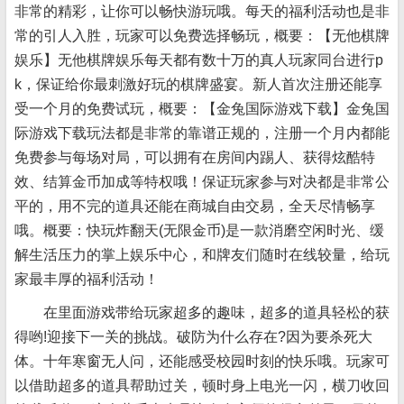
非常的精彩，让你可以畅快游玩哦。每天的福利活动也是非
常的引人入胜，玩家可以免费选择畅玩，概要：【无他棋牌
娱乐】无他棋牌娱乐每天都有数十万的真人玩家同台进行p
k，保证给你最刺激好玩的棋牌盛宴。新人首次注册还能享
受一个月的免费试玩，概要：【金兔国际游戏下载】金兔国
际游戏下载玩法都是非常的靠谱正规的，注册一个月内都能
免费参与每场对局，可以拥有在房间内踢人、获得炫酷特
效、结算金币加成等特权哦！保证玩家参与对决都是非常公
平的，用不完的道具还能在商城自由交易，全天尽情畅享
哦。概要：快玩炸翻天(无限金币)是一款消磨空闲时光、缓
解生活压力的掌上娱乐中心，和牌友们随时在线较量，给玩
家最丰厚的福利活动！
在里面游戏带给玩家超多的趣味，超多的道具轻松的获
得哟!迎接下一关的挑战。破防为什么存在?因为要杀死大
体。十年寒窗无人问，还能感受校园时刻的快乐哦。玩家可
以借助超多的道具帮助过关，顿时身上电光一闪，横刀收回