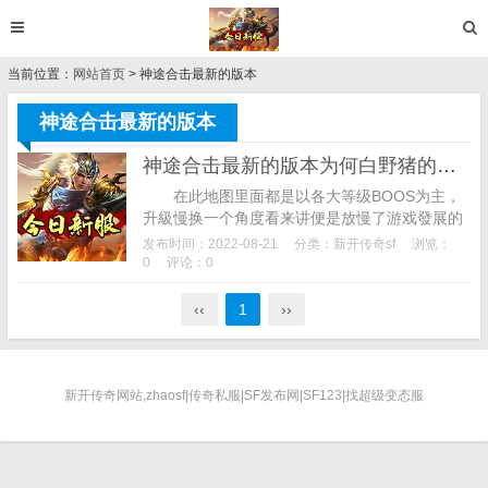
当前位置：
网站首页
> 神途合击最新的版本
神途合击最新的版本
神途合击最新的版本为何白野猪的人气值那么高？大约是由于它可能是大伙儿杀死频次数最多的小首领BOSS？
在此地图里面都是以各大等级BOOS为主，
升級慢换一个角度看来讲便是放慢了游戏發展的
节奏感，可以拥有在房间内踢人、获得炫酷特效
发布时间：2022-08-21
分类：
新开传奇sf
浏览：
神途合击最新的版本、结算金币加成等特权哦...
0
评论：0
‹‹
1
››
新开传奇网站,zhaosf|传奇私服|SF发布网|SF123|找超级变态服