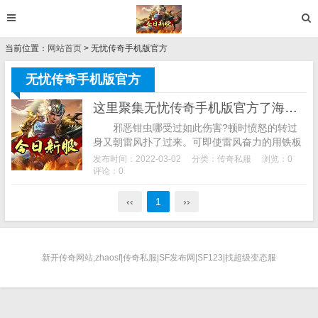
当前位置：
网站首页
> 无忧传奇手机版官方
无忧传奇手机版官方
这里聚集无忧传奇手机版官方了海量的高手
邪恶钳虫哪受过如此伤害?顿时愤怒的转过
身又朝雷风扑了过来。可即使雷风奋力的用铁板
去砸邪恶钳虫也不见邪恶钳虫有转过身来的迹
发布时间：2022-03-02
分类：
传奇私服
浏览：0
象，口中吐出一些绿色的液体来，使得玩家们都
评论：0
可...
‹‹
1
››
新开传奇网站,zhaosf|传奇私服|SF发布网|SF123|找超级变态服