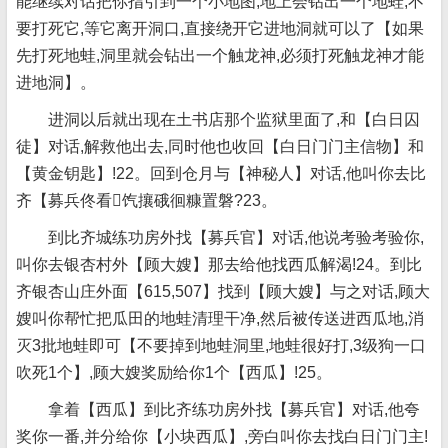
能继续对话把你指引到一个小地图,地上会钻出一个地蛙,不
要打死它,等它离开洞口,直接绕开它进地洞就可以了【如果
先打死地蛙,洞里就会钻出一个触龙神,必须打死触龙神才能
进地洞】。
进洞以后就出现在土书店那个监狱里面了,和【白日囚
徒】对话,解救他出去,同时他也收回【白日门门主信物】和
【黄金钥匙】!22。回到仓月与【神秘人】对话,他叫你去比
齐【募兵佟看饩攘硪徊糠置磐?23。
到比齐城练功房外找【募兵官】对话,他说考验考验你,
叫你去银杏村外【顾大嫂】那去给他找西瓜解渴!24。到比
齐银杏山庄外面【615,507】找到【顾大嫂】与之对话,顾大
嫂叫你帮忙把瓜田的地蛙清理干净,然后被传送进西瓜地,消
灭3批地蛙即可【不要掉到地蛙洞里,地蛙很好打,3级狗一口
吹死1个】,顾大嫂奖励给你1个【西瓜】!25。
拿着【西瓜】到比齐练功房外找【募兵官】对话,他夸
奖你一番,并分给你【小块西瓜】,旁白叫你去找白日门门主!