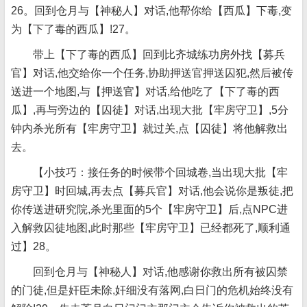
26。回到仓月与【神秘人】对话,他帮你给【西瓜】下毒,变
为【下了毒的西瓜】!27。
带上【下了毒的西瓜】回到比齐城练功房外找【募兵
官】对话,他交给你一个任务,协助押送官押送囚犯,然后被传
送进一个地图,与【押送官】对话,给他吃了【下了毒的西
瓜】,再与旁边的【囚徒】对话,出现大批【牢房守卫】,5分
钟内杀光所有【牢房守卫】就过关,点【囚徒】将他解救出
去。
【小技巧：接任务的时候带个回城卷,当出现大批【牢
房守卫】时回城,再去点【募兵官】对话,他会说你是叛徒,把
你传送进研究院,杀光里面的5个【牢房守卫】后,点NPC进
入解救囚徒地图,此时那些【牢房守卫】已经都死了,顺利通
过】28。
回到仓月与【神秘人】对话,他感谢你救出所有被囚禁
的门徒,但是奸臣未除,奸细没有落网,白日门的危机始终没有