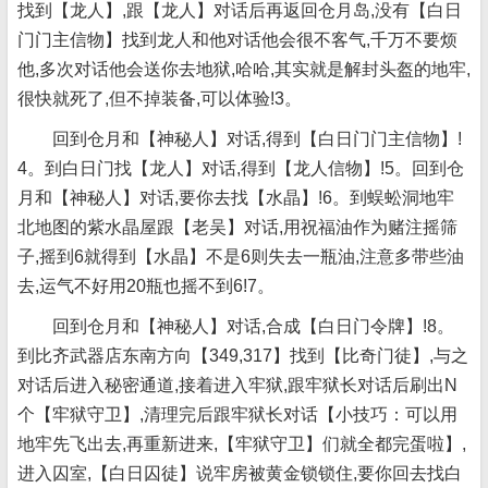
找到【龙人】,跟【龙人】对话后再返回仓月岛,没有【白日
门门主信物】找到龙人和他对话他会很不客气,千万不要烦
他,多次对话他会送你去地狱,哈哈,其实就是解封头盔的地牢,
很快就死了,但不掉装备,可以体验!3。
回到仓月和【神秘人】对话,得到【白日门门主信物】!
4。到白日门找【龙人】对话,得到【龙人信物】!5。回到仓
月和【神秘人】对话,要你去找【水晶】!6。到蜈蚣洞地牢
北地图的紫水晶屋跟【老吴】对话,用祝福油作为赌注摇筛
子,摇到6就得到【水晶】不是6则失去一瓶油,注意多带些油
去,运气不好用20瓶也摇不到6!7。
回到仓月和【神秘人】对话,合成【白日门令牌】!8。
到比齐武器店东南方向【349,317】找到【比奇门徒】,与之
对话后进入秘密通道,接着进入牢狱,跟牢狱长对话后刷出N
个【牢狱守卫】,清理完后跟牢狱长对话【小技巧：可以用
地牢先飞出去,再重新进来,【牢狱守卫】们就全都完蛋啦】,
进入囚室,【白日囚徒】说牢房被黄金锁锁住,要你回去找白