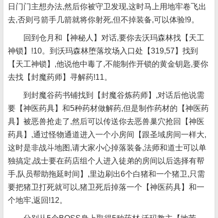
日门门主想办法,然后你被守卫发现,这时马上用地牢卷飞出
去,否则弓箭手几箭就将你射死,但不掉装备,可以体验!9。
回到仓月和【神秘人】对话,要你去沃玛森林找【天工
神锁】!10。到沃玛森林堕落坟场入口处【319,57】找到
【天工神锁】,他说他中毒了,不能制作开锁的黄金钥匙,要你
去找【封魔药师】寻解药!11。
到封魔谷药书铺找到【封魔谷炼药师】,对话后他说需
要【神医药具】和5种药材做解药,但是制作药材的【神医药
具】被恶兽抢走了,然后可以传送你去恶兽巢穴抢回【神医
药具】,通过怪物通道进入一个小房间【跟圣域房间一样大,
这时是非战斗地图,请大家小心掉落装备,法师和道士可以单
独搞定,战士要在药店组个人进入徒弟的房间以后选择有帮
手,队员帮助拖延时间】,里边刷出6个白猪和一个猪卫,只需
要把猪卫打死就可以,猪卫死后掉落一个【神医药具】和一
个地牢,返回!12。