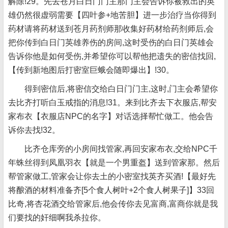
解除!29。先去苍月白日门门主那门主会告诉你被救出的英
雄仍然很虚弱需要【四叶参+地苦胆】进一步治疗当你得到
药材请将药材送到苍月药剂师那收集好药材给药剂师后,会
把你传到白日门英雄养伤的房间,这时受伤的白日门英雄会
告诉你他是如何受伤,并希望你可以帮他把遗失的密信找回,
【传到新地图后打密室巨蛾会随即爆出】!30。
得到密信后,将密信交给白日门门主,这时,门主会希望你
去比齐打听白玉戒指的消息!31。来到比齐去下衣服店,帮安
家布衣【衣服店NPC的名字】对话选择帮忙做工。他会告
诉你去找!32。
比齐仓库旁的小房间找管家,再回安家布衣,交给NPC千
年蛛丝得到凤凰羽衣【就是一个男重盔】送到管家那。然后
帮管家做工,管家会让你去土的小密室找英齐买酒!【最好先
将酿酒的材料准备齐[5个食人树叶+2个食人树果子]】33回
比奇,将杏花酒交给管家后,他会传你去见富商,富商你就是我
们要找的奸细啊我杀拉你。