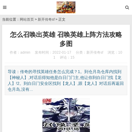
当前位置：
网站首页
>
新开传奇sf
> 正文
怎么召唤出英雄 召唤英雄上阵方法攻略
多图
作者：admin
发布时间：2022-01-17
分类：
新开传奇sf
浏览：10
1
评论：15
导读：传奇的寻找英雄任务怎么完成？1。到仓月岛仓库内找到
【神秘人】,对话后得知他是白日门门主,他让你到白日门找【龙
人】!2。到白日门安全区找到【龙人】,跟【龙人】对话后再返回
仓月岛,没有...