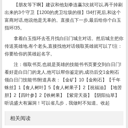
【朋友等下啊】建议和他划拳连赢3次就可以,再干掉刷
出来的3个守卫【1200的虎卫垃圾的很】!34打死后,和这个
富商对话,他说他是无辜的。直接点下一步,最后给你个白玉
指环!35。
拿着白玉指环去苍月找白曰门城主对话。然后城主把你
传送英雄地,有个老头,直接找他对话领取英雄就可以了!注：
你要给你的英雄起名字。
注：领取书页,也就是英雄的技能书书页要交到白日门!
看好是白日门的龙人,他可以帮你鉴定的,成功后交1金刚石
领白日门技能书!附道具表：【金矿】10【金刚石】【千年
蛛丝】1【食人树叶】5【食人树果子】2【祝福油】【地苦
胆】2【四叶参】2【铁树果】【紫背天葵】【阴阳仙草】
听说盛大有漏洞！可以省几步，我做时不知道。收起
相关阅读