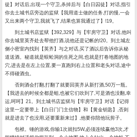
徒】对话后,出现一个守卫,杀掉后与【白日囚徒】对话,指引
你去土城书店旁边的监狱【我用道士做的任务,打的慢,一会
又出来两个守卫,我就飞了,结果也算我通过了】!19。
到土城书店监狱【392,329】与【牢房守卫】对话,他叫
你去城里英齐处去帮他打酒,说他还是记帐的!20。到土城左
侧小密室内找到【英齐】与之对话,买了酒以后告诉你从秘
道送酒。秘道就是蜈蚣洞的生死之间,也就是打卷地图的地
穴,进去是在左上位置,要一直跑到右上位置和老头对话,途中
不得碰酒虫。
否则酒会打翻,打翻了就要回英齐从新打酒,50万一瓶。
【我进去的时候全都是蛆,也被它们吹到了,可是酒也没翻,幸
运,呵呵】21。到土城书店监狱与【牢房守卫】对话【记得
这里一定要带上【白日门门主信物】和【黄金钥匙】,否则
就是进去了也没用,还要重新来过】,他要你陪他玩剪子。
包袱。锤的游戏,你输1次就扣5W,必须连续赢他3次,才