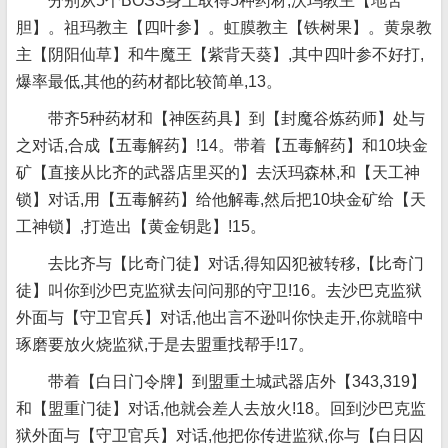
分别从5个BOSS身上取得5种药材,沃玛教主【地苦
胆】。祖玛教主【四叶参】。虹膜教主【铁树果】。黄泉教
主【阴阳仙草】和牛魔王【紫背天葵】,其中四叶参不好打,
爆率最低,其他的药材都比较简单,13。
带齐5种药材和【神医药具】到【封魔谷炼药师】处与
之对话,合成【五毒解药】!14。带着【五毒解药】和10块金
矿【直接从比齐的武器店里买的】去沃玛森林,和【天工神
锁】对话,用【五毒解药】给他解毒,然后把10块金矿给【天
工神锁】,打造出【黄金钥匙】!15。
去比齐与【比奇门徒】对话,得知囚犯被转移,【比奇门
徒】叫你到沙巴克监狱去问问那的守卫!16。去沙巴克监狱
外面与【守卫官兵】对话,他出言不逊叫你快走开,你就暗中
琢磨要放火烧监狱,于是去盟重找帮手!17。
带着【白日门令牌】到盟重土城武器店外【343,319】
和【盟重门徒】对话,他就会差人去放火!18。回到沙巴克监
狱外面与【守卫官兵】对话,他把你传进监狱,你与【白日囚