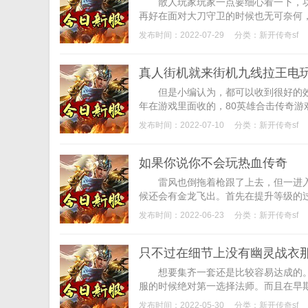
散人玩家玩家一点要细心看一下，功
再好在面对大刀守卫的时候也无可奈何，下
发布时间：2022-07-29
分类：
新开传奇sf
真人街机就来街机九线拉王电
但是小编认为，都可以收到很好的效果
年在游戏里面收的，80英雄合击传奇游戏
发布时间：2022-07-10
分类：
新开传奇sf
如果你说你不会玩热血传奇
雷风也倒拖着枪跟了上去，但一进入
候还会有金龙飞出。首先在提升等级的过
发布时间：2022-06-23
分类：
新开传奇sf
只不过在细节上没有幽灵战衣
想要集齐一套还是比较容易达成的。这两
服的时候绝对第一选择法师。而且在早期
发布时间：2022-05-30
分类：
新开传奇sf