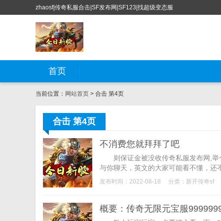
zhaosf|传奇私服合击|SF发布网|SF123|找超级变态服
首页
当前位置：
网站首页
> 合击 第4页
合击 第4页
不消费您就拜拜了吧
则保证金被没收传奇私服发布网,举个
与你聊天，英文的大家可能看不懂，还不
发布时间：2022-08-18
分类：
新开传奇sf
概要：传奇无限元宝服99999