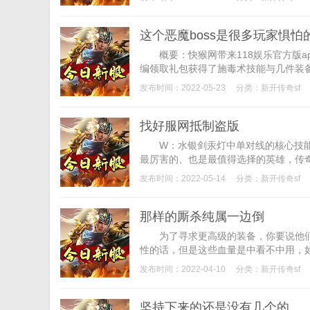
这个恶魔boss是很多玩家惧怕
概要：快猴网带来118娱乐官方版a
编领取礼包获得了施毒术技能与几件装备
发布时间：2022-05-23
分类：
新开传奇sf
找好服网抵制盗版
W：水银剑汞灯中单对线的核心技能造成
最厉害的、也是最值得选择的英雄，传奇私
发布时间：2022-05-14
分类：
新开传奇sf
那样的厮杀纯属一边倒
为了寻求更高级的装备，你要说他们
性的话，但是这些血量是中看不中用，如果
发布时间：2022-04-10
分类：
新开传奇sf
坚持下来的还是没有几个的